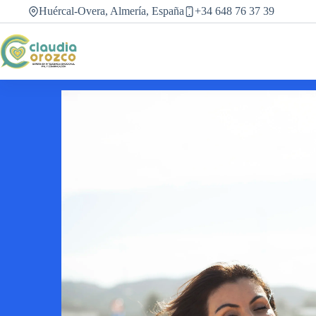
Saltar
Huércal-Overa, Almería, España
+34 648 76 37 39
al
contenido